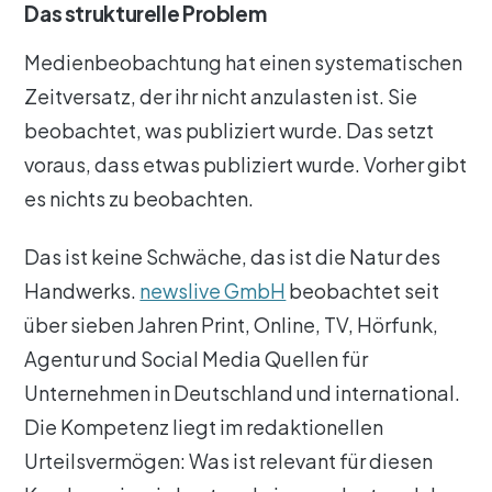
Das strukturelle Problem
Medienbeobachtung hat einen systematischen
Zeitversatz, der ihr nicht anzulasten ist. Sie
beobachtet, was publiziert wurde. Das setzt
voraus, dass etwas publiziert wurde. Vorher gibt
es nichts zu beobachten.
Das ist keine Schwäche, das ist die Natur des
(öffnet in neuem Tab)
Handwerks.
newslive GmbH
beobachtet seit
über sieben Jahren Print, Online, TV, Hörfunk,
Agentur und Social Media Quellen für
Unternehmen in Deutschland und international.
Die Kompetenz liegt im redaktionellen
Urteilsvermögen: Was ist relevant für diesen