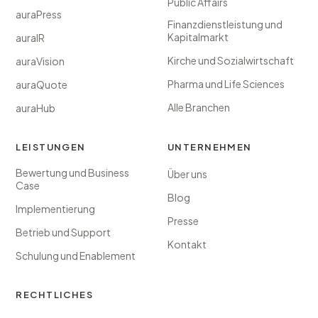
Public Affairs
(öffnet in neuem Tab)
auraPress
Finanzdienstleistung und
(öffnet in neuem Tab)
Kapitalmarkt
auraIR
(öffnet in neuem Tab)
Kirche und Sozialwirtschaft
auraVision
(öffnet in neuem Tab)
Pharma und Life Sciences
auraQuote
(öffnet in neuem Tab)
Alle Branchen
auraHub
LEISTUNGEN
UNTERNEHMEN
Bewertung und Business
Über uns
Case
Blog
Implementierung
Presse
Betrieb und Support
Kontakt
Schulung und Enablement
RECHTLICHES